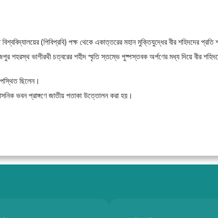
 বিশ্ববিদ্যালয়ের (পিবিপ্রবি) পক্ষ থেকে একাত্তরের মহান মুক্তিযুদ্ধের বীর শহিদদের প্রতি
পুর শহরস্থ ভাগীরথী চত্বরের শহীদ স্মৃতি স্তম্ভে পুষ্পস্তবক অর্পণের মধ্য দিয়ে বীর শহিদ
্দ উপস্থিত ছিলেন।
্রশাসনিক ভবন প্রাঙ্গণে জাতীয় পতাকা উত্তোলন করা হয়।